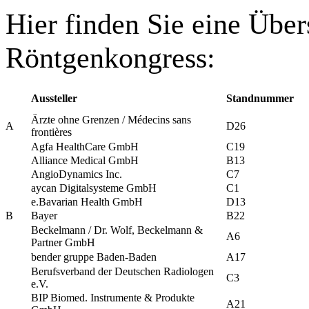
Hier finden Sie eine Übers
Röntgenkongress:
Aussteller
Standnummer
Ärzte ohne Grenzen / Médecins sans
A
D26
frontières
Agfa HealthCare GmbH
C19
Alliance Medical GmbH
B13
AngioDynamics Inc.
C7
aycan Digitalsysteme GmbH
C1
e.Bavarian Health GmbH
D13
B
Bayer
B22
Beckelmann / Dr. Wolf, Beckelmann &
A6
Partner GmbH
bender gruppe Baden-Baden
A17
Berufsverband der Deutschen Radiologen
C3
e.V.
BIP Biomed. Instrumente & Produkte
A21