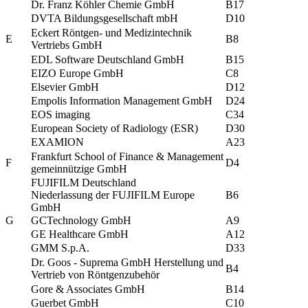
Dr. Franz Köhler Chemie GmbH
B17
DVTA Bildungsgesellschaft mbH
D10
Eckert Röntgen- und Medizintechnik
E
B8
Vertriebs GmbH
EDL Software Deutschland GmbH
B15
EIZO Europe GmbH
C8
Elsevier GmbH
D12
Empolis Information Management GmbH
D24
EOS imaging
C34
European Society of Radiology (ESR)
D30
EXAMION
A23
Frankfurt School of Finance & Management
F
D4
gemeinnützige GmbH
FUJIFILM Deutschland
Niederlassung der FUJIFILM Europe
B6
GmbH
G
GCTechnology GmbH
A9
GE Healthcare GmbH
A12
GMM S.p.A.
D33
Dr. Goos - Suprema GmbH Herstellung und
B4
Vertrieb von Röntgenzubehör
Gore & Associates GmbH
B14
Guerbet GmbH
C10