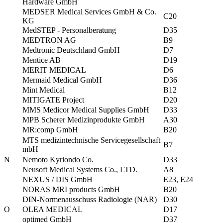
Hardware GmbH
MEDSER Medical Services GmbH & Co.
C20
KG
MedSTEP - Personalberatung
D35
MEDTRON AG
B9
Medtronic Deutschland GmbH
D7
Mentice AB
D19
MERIT MEDICAL
D6
Mermaid Medical GmbH
D36
Mint Medical
B12
MITIGATE Project
D20
MMS Medicor Medical Supplies GmbH
D33
MPB Scherer Medizinprodukte GmbH
A30
MR:comp GmbH
B20
MTS medizintechnische Servicegesellschaft
B7
mbH
N
Nemoto Kyriondo Co.
D33
Neusoft Medical Systems Co., LTD.
A8
NEXUS / DIS GmbH
E23, E24
NORAS MRI products GmbH
B20
DIN-Normenausschuss Radiologie (NAR)
D30
O
OLEA MEDICAL
D17
optimed GmbH
D37