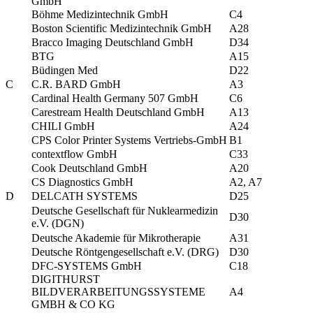
GmbH
Böhme Medizintechnik GmbH
C4
Boston Scientific Medizintechnik GmbH
A28
Bracco Imaging Deutschland GmbH
D34
BTG
A15
Büdingen Med
D22
C
C.R. BARD GmbH
A3
Cardinal Health Germany 507 GmbH
C6
Carestream Health Deutschland GmbH
A13
CHILI GmbH
A24
CPS Color Printer Systems Vertriebs-GmbH
B1
contextflow GmbH
C33
Cook Deutschland GmbH
A20
CS Diagnostics GmbH
A2, A7
D
DELCATH SYSTEMS
D25
Deutsche Gesellschaft für Nuklearmedizin
D30
e.V. (DGN)
Deutsche Akademie für Mikrotherapie
A31
Deutsche Röntgengesellschaft e.V. (DRG)
D30
DFC-SYSTEMS GmbH
C18
DIGITHURST
BILDVERARBEITUNGSSYSTEME
A4
GMBH & CO KG