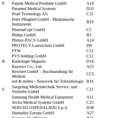
P
Pajunk Medical Produkte GmbH
A18
Paramed Medical Systems
D33
Pearl Technology AG
C31
Peter Pflugbeil GmbH - Medizinische
B10
Instrumente
PharmaCept GmbH
C5
Philips GmbH
B5
Phönix-PACS GmbH
A14
PROTECT-Laserschutz GmbH
D8
PTW
C32
PVS holding GmbH
C12
R
Radiologie Magazin
D16
Rayence Co., Ltd.
A25
Reichert GmbH – Buchhandlung für
CCL
Medizin
reif & möller - Netzwerk für Teleradiologie
B16
Saegeling Medizintechnik Service- und
S
C21
Vertriebs GmbH
Samsung Health Medical Equipment
A11
Sectra Medical Systems GmbH
C25
SERVIZI OSPEDALIERI S.p.A
D38
Shimadzu Europa GmbH
A27