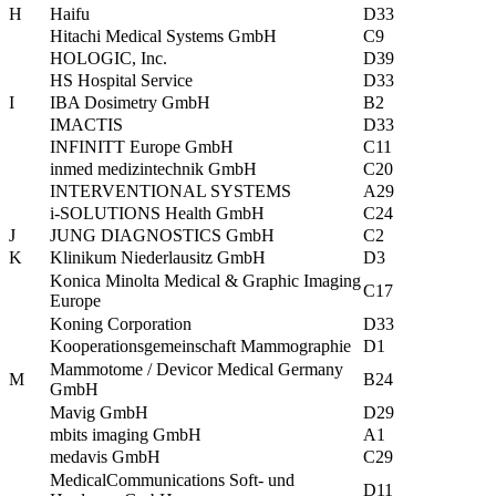
H
Haifu
D33
Hitachi Medical Systems GmbH
C9
HOLOGIC, Inc.
D39
HS Hospital Service
D33
I
IBA Dosimetry GmbH
B2
IMACTIS
D33
INFINITT Europe GmbH
C11
inmed medizintechnik GmbH
C20
INTERVENTIONAL SYSTEMS
A29
i-SOLUTIONS Health GmbH
C24
J
JUNG DIAGNOSTICS GmbH
C2
K
Klinikum Niederlausitz GmbH
D3
Konica Minolta Medical & Graphic Imaging
C17
Europe
Koning Corporation
D33
Kooperationsgemeinschaft Mammographie
D1
Mammotome / Devicor Medical Germany
M
B24
GmbH
Mavig GmbH
D29
mbits imaging GmbH
A1
medavis GmbH
C29
MedicalCommunications Soft- und
D11