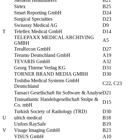
Siemens Healthineers
B21
Sirtex
B25
Smart Reporting GmbH
D24
Surgical Specialties
D23
Swissray Medical AG
D9
T
Teleflex Medical GmbH
D14
TELEPAXX MEDICAL ARCHIVING
A5
GMBH
TeraRecon GmbH
D27
Terumo Deutschland GmbH
A19
TEVARIS GmbH
A32
Georg Thieme Verlag KG
D31
TORNER BRAND MEDIA GMBH
D30
Toshiba Medical Systems GmbH
C22, C23
Deutschland
Tansact Gesellschaft für Software & Analyse
D21
Transatlantic Handelsgesellschaft Stolpe &
D15
Co. mbH
Turkish Society of Radiology (TRD)
D30
U
ulrich medical
B18
Unfors RaySafe
B19
V
Visage Imaging GmbH
B23
VISUS GmbH
A10